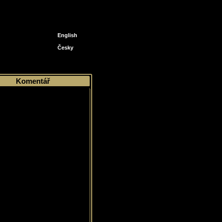
English
Česky
 #16 Tom Barrasso
Komentář
tní karta, Freeze Out Die-Cuts