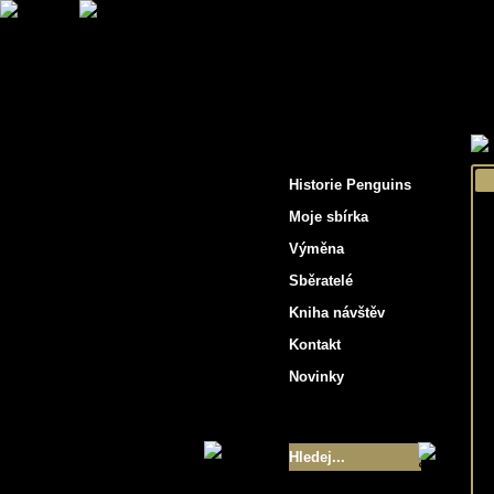
"Penguins hockey cards"
Historie Penguins
Moje sbírka
Výměna
Sběratelé
Kniha návštěv
Kontakt
Novinky
Velikost sbírky
- 9355
Nejlepší karty