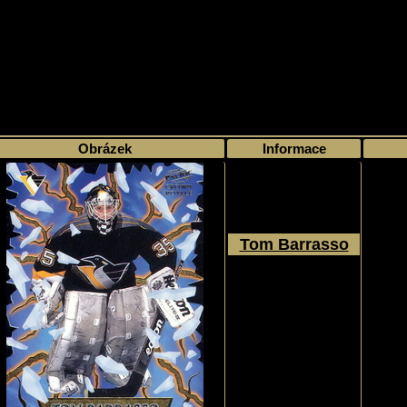
>
Moje sbírka
>
Výběr podle sezóny
>
1997 - 98
>
Pacific
>
Crown Royale
>
Obrázek
Informace
Tom Barrasso
1997 - 1998
Inser
Pacific
Crown Royale
#16