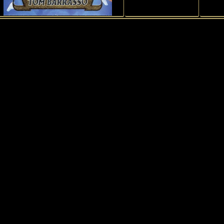
1
Historie Penguins
|
Moje sbírka
|
Výměna
|
Sběratelé
|
Kniha návš