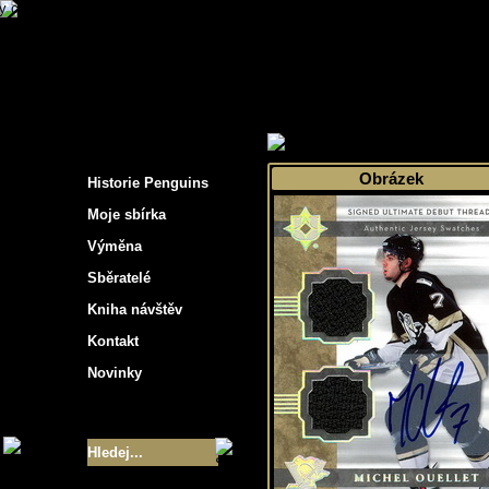
s hockey cards"
>
Moje sbírka
>
Výběr podle 
Obrázek
Historie Penguins
Moje sbírka
Výměna
Sběratelé
Kniha návštěv
Kontakt
Novinky
Velikost sbírky
- 9355
Nejlepší karty