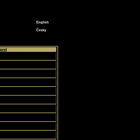
English
Česky
aret