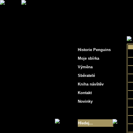
"Penguins hockey cards"
Historie Penguins
Moje sbírka
Výměna
Sběratelé
Kniha návštěv
Kontakt
Novinky
Velikost sbírky
- 9355
Nejlepší karty