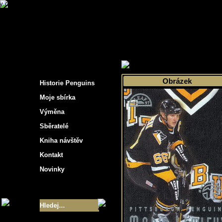
s hockey cards"
>
Moje sbírka
>
Výběr podle 
Obrázek
Historie Penguins
Moje sbírka
Výměna
Sběratelé
Kniha návštěv
Kontakt
Novinky
Velikost sbírky
- 9355
Nejlepší karty