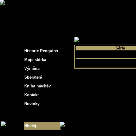
s hockey cards"
>
Moje sbírka
>
Výběr podle 
Série
Historie Penguins
Parkhurst
Moje sbírka
Výměna
Sběratelé
Kniha návštěv
Kontakt
Novinky
Velikost sbírky
- 9355
Nejlepší karty