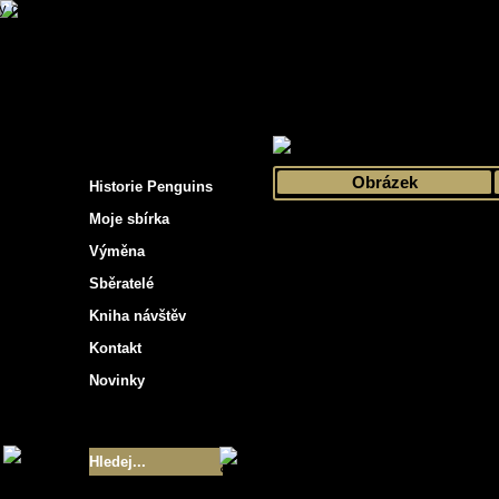
s hockey cards"
>
Moje sbírka
>
Výběr podle 
Obrázek
Historie Penguins
Moje sbírka
Výměna
Sběratelé
Kniha návštěv
Kontakt
Novinky
Velikost sbírky
- 9355
Nejlepší karty