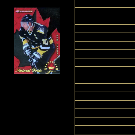
O
Spor
Sports I
U