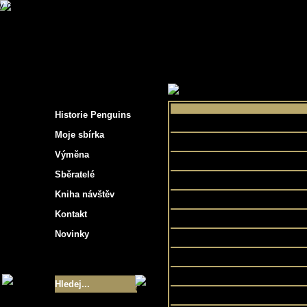
s hockey cards"
>
Moje sbírka
>
Výběr podle 
Historie Penguins
Are
Moje sbírka
Výměna
Sběratelé
Centenni
Kniha návštěv
Kontakt
Novinky
Velikost sbírky
- 9355
Legends 
Mens 
Nejlepší karty