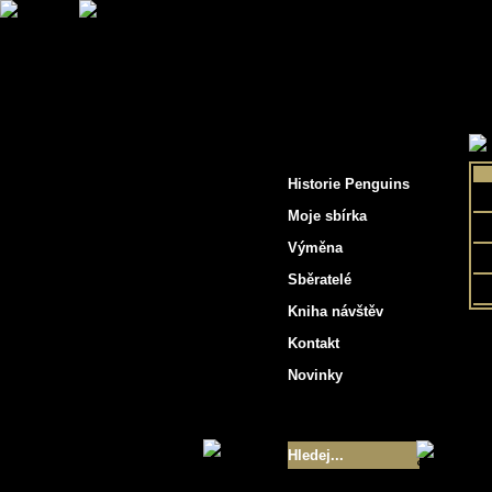
"Penguins hockey cards"
Historie Penguins
Moje sbírka
Výměna
Sběratelé
Kniha návštěv
Kontakt
Novinky
Velikost sbírky
- 9355
Nejlepší karty