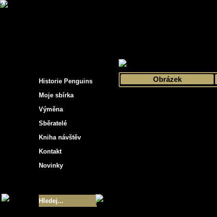
s hockey cards"
>
Moje sbírka
>
Výběr podle 
Obrázek
Historie Penguins
Moje sbírka
Výměna
Sběratelé
Kniha návštěv
Kontakt
Novinky
Velikost sbírky
- 9355
Nejlepší karty