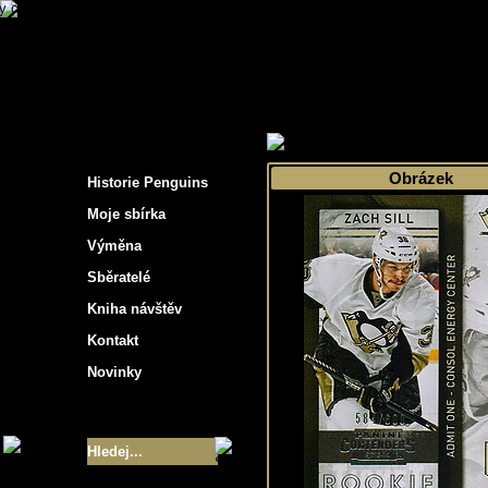
s hockey cards"
>
Moje sbírka
>
Výběr podle 
Obrázek
Historie Penguins
Moje sbírka
Výměna
Sběratelé
Kniha návštěv
Kontakt
Novinky
Velikost sbírky
- 9355
Nejlepší karty