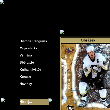
s hockey cards"
>
Moje sbírka
>
Výběr podle 
Obrázek
Historie Penguins
Moje sbírka
Výměna
Sběratelé
Kniha návštěv
Kontakt
Novinky
Velikost sbírky
- 9355
Nejlepší karty