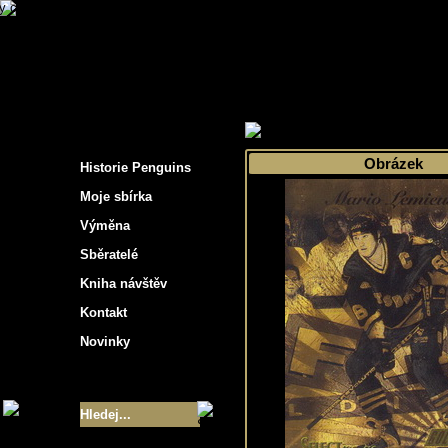
s hockey cards"
>
Moje sbírka
>
Výběr podle 
Obrázek
Historie Penguins
Moje sbírka
Výměna
Sběratelé
Kniha návštěv
Kontakt
Novinky
Velikost sbírky
- 9355
Nejlepší karty