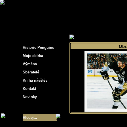
s hockey cards"
>
Moje sbírka
>
Výběr podle 
Obr
Historie Penguins
Moje sbírka
Výměna
Sběratelé
Kniha návštěv
Kontakt
Novinky
Velikost sbírky
- 9355
Nejlepší karty