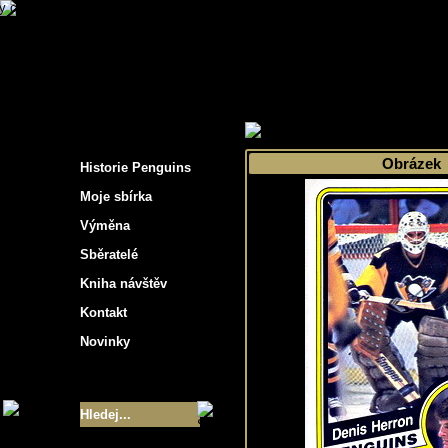
s hockey cards"
>
Moje sbírka
>
Výběr podle 
Obrázek
Historie Penguins
Moje sbírka
Výměna
Sběratelé
Kniha návštěv
Kontakt
Novinky
Velikost sbírky
- 9355
Nejlepší karty