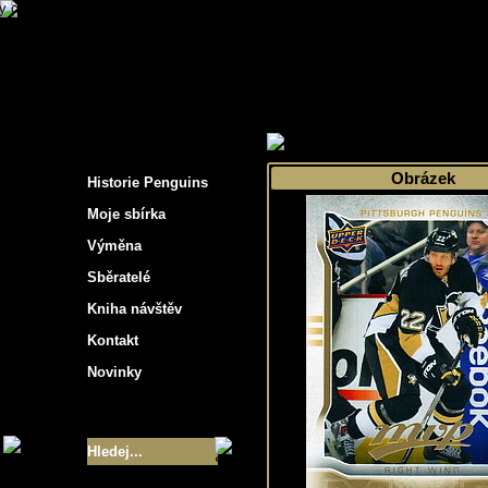
s hockey cards"
>
Moje sbírka
>
Výběr podle 
Obrázek
Historie Penguins
Moje sbírka
Výměna
Sběratelé
Kniha návštěv
Kontakt
Novinky
Velikost sbírky
- 9355
Nejlepší karty