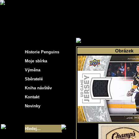
s hockey cards"
>
Moje sbírka
>
Výběr podle 
Obrázek
Historie Penguins
Moje sbírka
Výměna
Sběratelé
Kniha návštěv
Kontakt
Novinky
Velikost sbírky
- 9355
Nejlepší karty