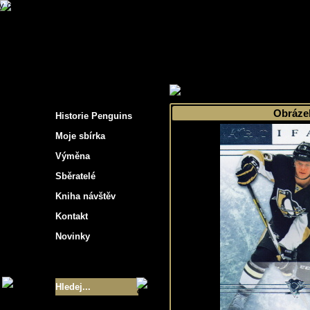
s hockey cards"
>
Moje sbírka
>
Výběr podle 
Obráze
Historie Penguins
Moje sbírka
Výměna
Sběratelé
Kniha návštěv
Kontakt
Novinky
Velikost sbírky
- 9355
Nejlepší karty