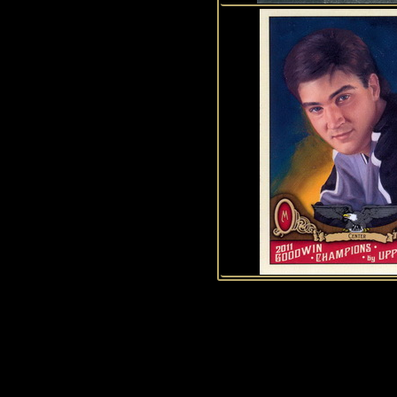
1
2
3
4
5
6
7
8
9
10
11
12
13
14
15
Historie Penguins
|