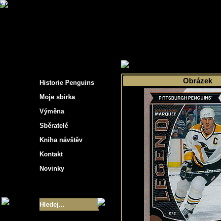
s hockey cards"
>
Moje sbírka
>
Výběr podle 
Obrázek
Historie Penguins
Moje sbírka
Výměna
Sběratelé
Kniha návštěv
Kontakt
Novinky
Velikost sbírky
- 9355
Nejlepší karty