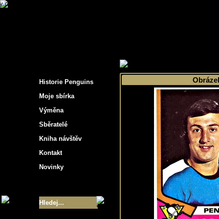
s hockey cards"
>
Moje sbírka
>
Výběr podle 
Obráze
Historie Penguins
Moje sbírka
Výměna
Sběratelé
Kniha návštěv
Kontakt
Novinky
Velikost sbírky
- 9355
Nejlepší karty