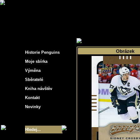
s hockey cards"
>
Moje sbírka
>
Výběr podle 
Obrázek
Historie Penguins
Moje sbírka
Výměna
Sběratelé
Kniha návštěv
Kontakt
Novinky
Velikost sbírky
- 9355
Nejlepší karty