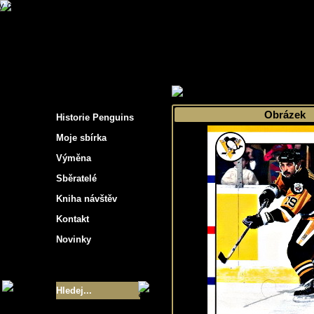
s hockey cards"
>
Moje sbírka
>
Výběr podle s
Obrázek
Historie Penguins
Moje sbírka
Výměna
Sběratelé
Kniha návštěv
Kontakt
Novinky
Velikost sbírky
- 9355
Nejlepší karty