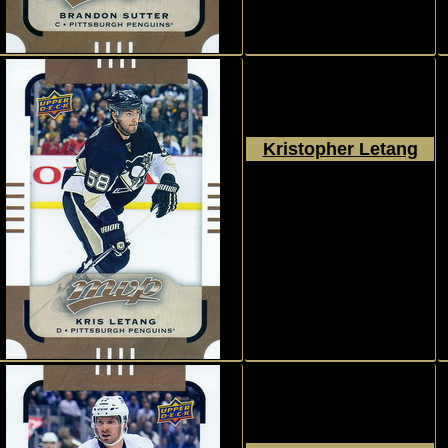
Kristopher Letang
2015 - 2016
Upper Deck
MVP
#56