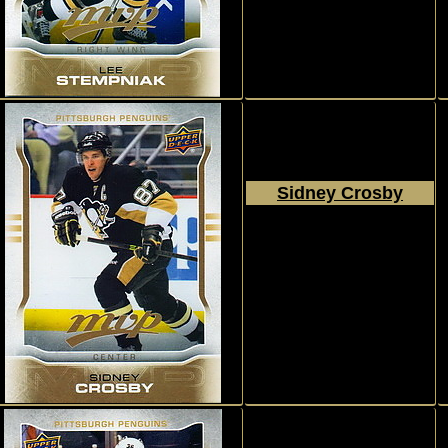
#159
Sidney Crosby
2014 - 2015
Upper Deck
MVP
#287