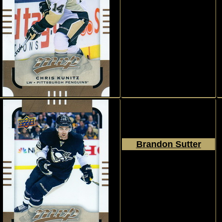
2015 - 2016
Upper Deck
MVP
#24
Brandon Sutter
2015 - 2016
Upper Deck
MVP
#38