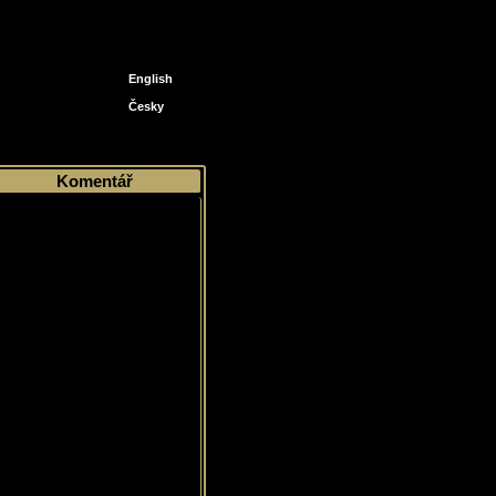
English
Česky
Komentář
Řadová karta