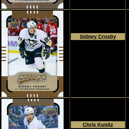
Sidney Crosby
2015 - 2016
Upper Deck
MVP
#153
Chris Kunitz