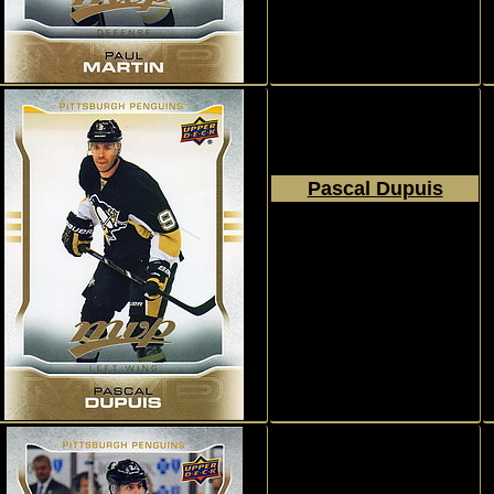
Pascal Dupuis
2014 - 2015
Upper Deck
MVP
#114