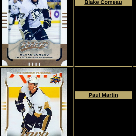
Blake Comeau
2015 - 2016
Upper Deck
MVP
#63
Paul Martin
2014 - 2015
Upper Deck
MVP
#106