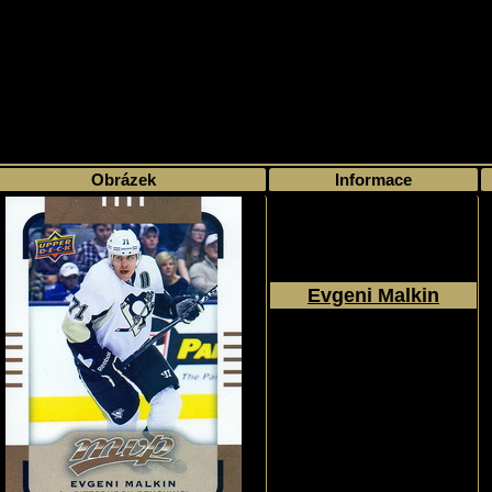
>
Moje sbírka
>
Výběr podle série
> MVP
Obrázek
Informace
Evgeni Malkin
2015 - 2016
Upper Deck
MVP
#103