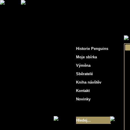
"Penguins hockey cards"
Historie Penguins
Moje sbírka
Výměna
Sběratelé
Kniha návštěv
Kontakt
Novinky
Velikost sbírky
- 9355
Nejlepší karty