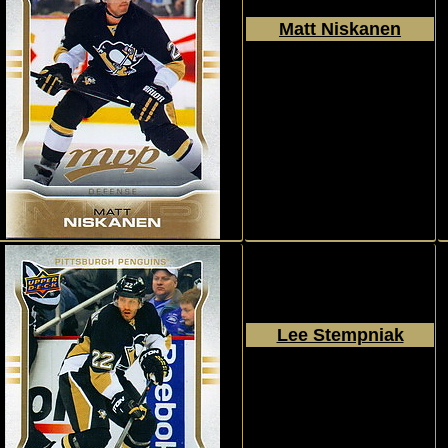
Matt Niskanen
2014 - 2015
Upper Deck
MVP
#153
Lee Stempniak
2014 - 2015
Upper Deck
MVP