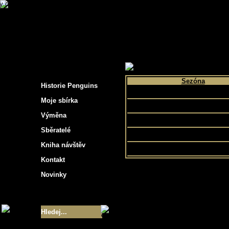
s hockey cards"
>
Moje sbírka
>
Výběr podle v
Sezóna
Historie Penguins
1993
Moje sbírka
1992
Výměna
1994
Sběratelé
1996
Kniha návštěv
Kontakt
Novinky
Velikost sbírky
- 9355
Nejlepší karty