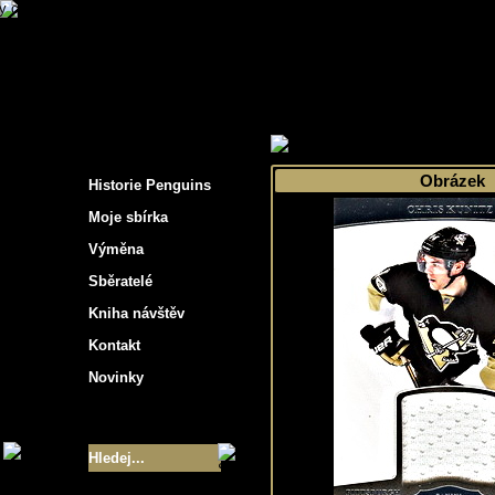
s hockey cards"
>
Moje sbírka
>
Výběr podle s
Obrázek
Historie Penguins
Moje sbírka
Výměna
Sběratelé
Kniha návštěv
Kontakt
Novinky
Velikost sbírky
- 9355
Nejlepší karty