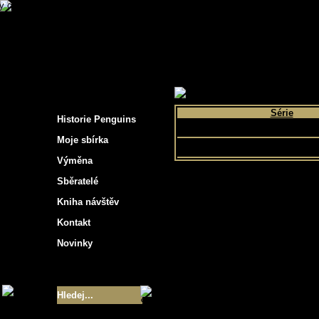
s hockey cards"
>
Moje sbírka
>
Výběr podle 
Série
Historie Penguins
Bon Matin
Moje sbírka
Výměna
Sběratelé
Kniha návštěv
Kontakt
Novinky
Velikost sbírky
- 9355
Nejlepší karty