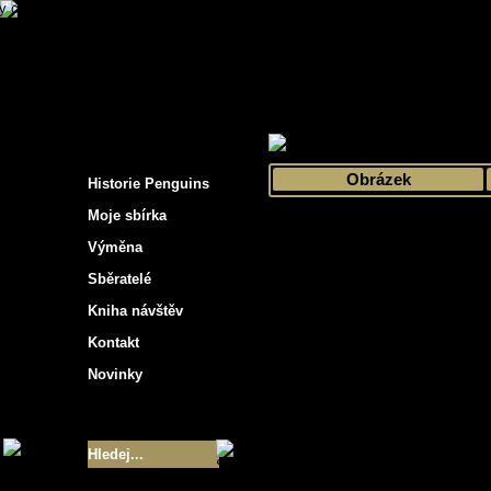
s hockey cards"
>
Moje sbírka
>
Výběr podle 
Obrázek
Historie Penguins
Moje sbírka
Výměna
Sběratelé
Kniha návštěv
Kontakt
Novinky
Velikost sbírky
- 9355
Nejlepší karty