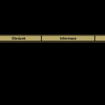
>
Moje sbírka
>
Výběr podle sezóny
>
2006 - 07
>
Upper Deck
> Fleer Hot 
Obrázek
Informace