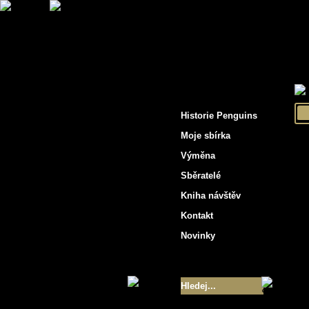
"Penguins hockey cards"
Historie Penguins
Moje sbírka
Výměna
Sběratelé
Kniha návštěv
Kontakt
Novinky
Velikost sbírky
- 9355
Nejlepší karty