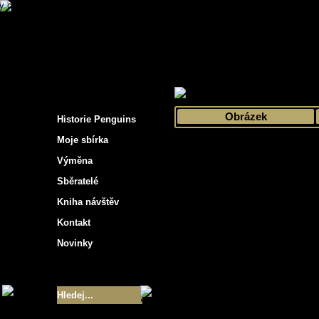
s hockey cards"
>
Moje sbírka
>
Výběr podle 
Obrázek
Historie Penguins
Moje sbírka
Výměna
Sběratelé
Kniha návštěv
Kontakt
Novinky
Velikost sbírky
- 9355
Nejlepší karty