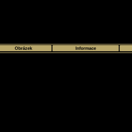
>
Moje sbírka
>
Výběr podle sezóny
>
2000 - 01
>
Upper Deck
> MVP
Obrázek
Informace