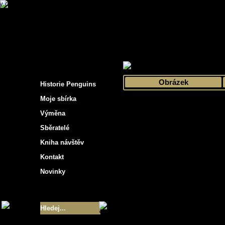
s hockey cards"
>
Moje sbírka
>
Výběr podle 
Obrázek
Historie Penguins
Moje sbírka
Výměna
Sběratelé
Kniha návštěv
Kontakt
Novinky
Velikost sbírky
- 9355
Nejlepší karty