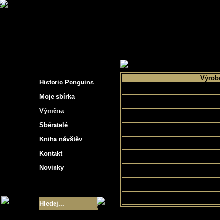
s hockey cards"
>
Moje sbírka
>
Výběr podle 
Výrob
Historie Penguins
Beckett H
Moje sbírka
Equity sp
Výměna
In The 
Sběratelé
O Pee C
Kniha návštěv
Pacifi
Kontakt
Panin
Novinky
Topp
Upper D
Velikost sbírky
- 9355
Nejlepší karty