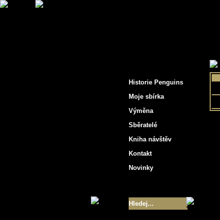
"Penguins hockey cards"
Historie Penguins
Moje sbírka
Výměna
Sběratelé
Kniha návštěv
Kontakt
Novinky
Velikost sbírky
- 9355
Nejlepší karty