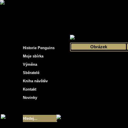
s hockey cards"
>
Moje sbírka
>
Výběr podle 
Obrázek
Historie Penguins
Moje sbírka
Výměna
Sběratelé
Kniha návštěv
Kontakt
Novinky
Velikost sbírky
- 9355
Nejlepší karty