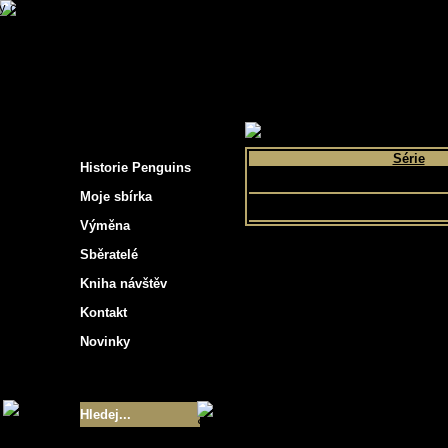
s hockey cards"
>
Moje sbírka
>
Výběr podle 
Série
Historie Penguins
O Pee Chee
Moje sbírka
Výměna
Sběratelé
Kniha návštěv
Kontakt
Novinky
Velikost sbírky
- 9355
Nejlepší karty