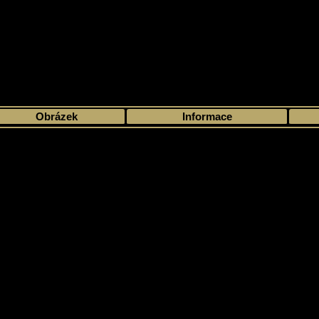
>
Moje sbírka
>
Výběr podle sezóny
>
1973 - 74
>
O Pee Chee
> O Pee Ch
Obrázek
Informace