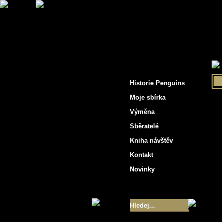
"Penguins hockey cards"
Historie Penguins
Moje sbírka
Výměna
Sběratelé
Kniha návštěv
Kontakt
Novinky
Velikost sbírky
- 9355
Nejlepší karty