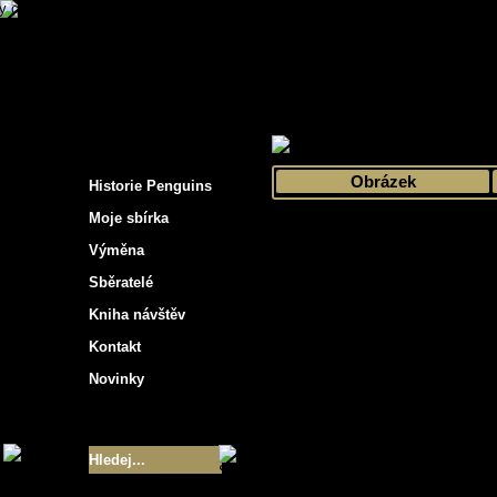
s hockey cards"
>
Moje sbírka
>
Výběr podle 
Obrázek
Historie Penguins
Moje sbírka
Výměna
Sběratelé
Kniha návštěv
Kontakt
Novinky
Velikost sbírky
- 9355
Nejlepší karty